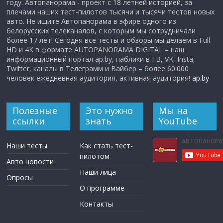
году. Автопанорама - проект с 18 летней историей, за
плечами наших тест-пилотов тысячи и тысячи тестов новых
авто. Не ищите Автопанорама в эфире одного из
белорусских телеканалов, с которым мы сотрудничали
более 17 лет! Сегодня все тесты и обзоры мы делаем в Full
HD и 4K в формате AUTOPANORAMA DIGITAL – наш
информационный портал ap.by, паблики в FB, VK, Insta,
Twitter, каналы в Телеграмм и Вайбер – более 60.000
человек ежедневная аудитория, активная аудитория!
ap.by
Полезные
Это нужно
Мы на
ссылки
знать
YouTube
Наши тесты
Как стать тест-
пилотом
Авто новости
Наши лица
Опросы
О программе
Контакты