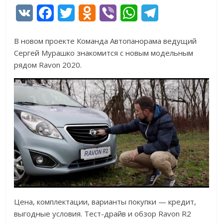
V
F
T
O
V
W
T
K
a
w
d
i
h
e
В новом проекте Команда Автопанорама ведущий
c
i
n
b
a
l
Сергей Мурашко знакомится с новым модельным
e
t
o
e
t
e
рядом Ravon 2020.
b
t
k
r
s
g
o
e
l
A
r
o
r
a
p
a
k
s
p
m
s
n
i
k
Цена, комплектации, варианты покупки — кредит,
выгодные условия. Тест-драйв и обзор Ravon R2
i