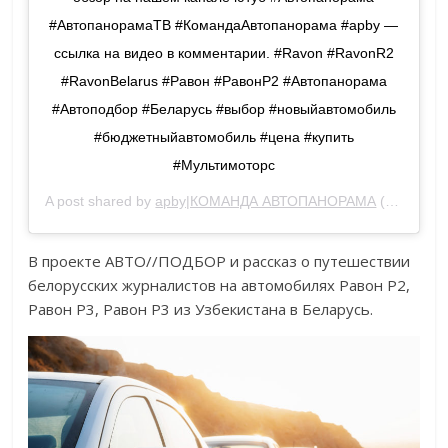
#АвтопанорамаТВ #КомандаАвтопанорама #apby —
ссылка на видео в комментарии. #Ravon #RavonR2
#RavonBelarus #Равон #РавонР2 #Автопанорама
#Автоподбор #Беларусь #выбор #новыйавтомобиль
#бюджетныйавтомобиль #цена #купить
#Мультимоторс
A post shared by
apby|КОМАНДА АВТОПАНОРАМА
(@avtopanorama) on
В проекте АВТО//ПОДБОР и рассказ о путешествии
белорусских журналистов на автомобилях Равон Р2,
Равон Р3, Равон Р3 из Узбекистана в Беларусь.