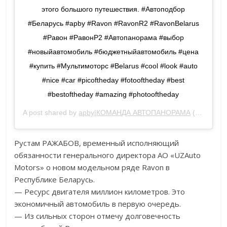
этого большого путешествия. #Автоподбор
#Беларусь #apby #Ravon #RavonR2 #RavonBelarus
#Равон #РавонР2 #Автопанорама #выбор
#новыйавтомобиль #бюджетныйавтомобиль #цена
#купить #Мультимоторс #Belarus #cool #look #auto
#nice #car #picoftheday #fotooftheday #best
#bestoftheday #amazing #photooftheday
A post shared by
apby|КОМАНДА АВТОПАНОРАМА
(@avtopanorama) on
Рустам РАЖАБОВ, временный исполняющий
обязанности генерального директора АО «UZAuto
Motors» о новом модельном ряде Ravon в
Республике Беларусь.
— Ресурс двигателя миллион километров. Это
экономичный автомобиль в первую очередь.
— Из сильных сторон отмечу долговечность