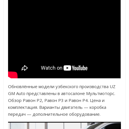
Обновлённые модели узбекского производства UZ
GM Auto представлены в автосалоне Мультмоторс.
Обзор Равон Р2, Равон Р3 и Равон Р4. Цена и
комплектация. Варианты двигатель — коробка
передач — дополнительное оборудование.