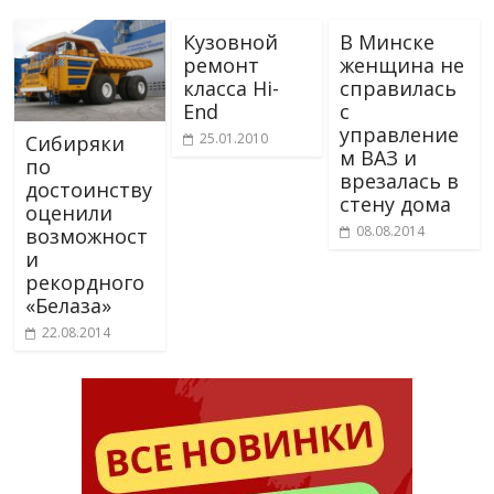
i
Кузовной
В Минске
k
ремонт
женщина не
i
класса Hi-
справилась
End
с
управление
25.01.2010
Сибиряки
м ВАЗ и
по
врезалась в
достоинству
стену дома
оценили
08.08.2014
возможност
и
рекордного
«Белаза»
22.08.2014