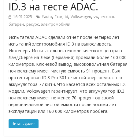
ID.3 на тесте ADAC.
,
,
,
,
,
16.07.2025
#auto
#car
id
Volkswagen
vw
емкость
,
,
батареи
ресурс
электромобили
Испытатели ADAC сделали отчет после четырех лет
испытаний электромобиля ID.3 на выносливость.
Инженеры Испытательно-технологического центра в
Ландсберге-на-Лехе (Германия) проехали более 160 000
километров. Ключевой вывод: высоковольтная батарея
по-прежнему имеет чистую емкость 91 процент. Был
протестирован ID.3 Pro S01 с чистой энергоемкостью
аккумулятора 77 кВтч. Что касается всех остальных ID.
модели, Volkswagen гарантирует, что аккумулятор ID.3
по-прежнему имеет не менее 70 процентов своей
первоначальной чистой емкости после восьми лет
эксплуатации или 160 000 километров пробега.
Читать далее